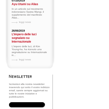
07/10/2019
Ayu Utami su Alias
In un articolo sul movimento
indonesiano Sastra Wangi, il
supplemento del manifesto
Alias...
leggi news
26/06/2019
L’impero delle luci
segnalato su
Internazionale
L'impero delle luci, di Kim
Young-ha, ha ricevuto una
segnalazione su Internazionale
in...
leggi news
Iscrivetevi alla nostra newsletter
inserendo qui sotto il vostro indirizzo
email, sarete sempre aggiornati su
tutte le nostre iniziative e
pubblicazioni.