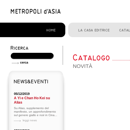
NOVITÀ
05/12/2019
A Yi e Chan Ho Kei su
Alias
Su Alias, supplemento del
manifesto, un approfondimento
sul genere giallo e noir in Cina...
leggi news