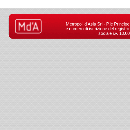
Metropoli d'Asia Srl - P.le Princip
e numero di iscrizione del registr
sociale i.v. 10.0