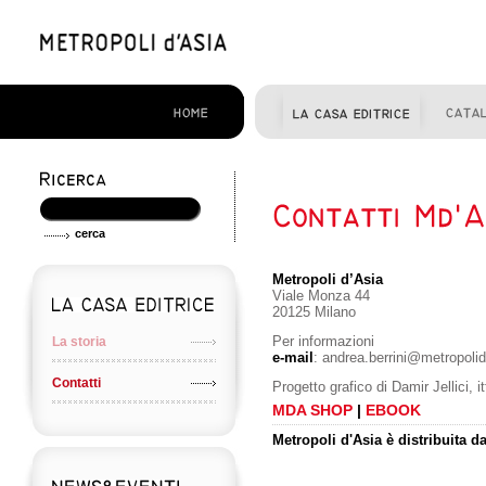
Metropoli d’Asia
Viale Monza 44
20125 Milano
Per informazioni
La storia
e-mail
: andrea.berrini@metropolid
Contatti
Progetto grafico di Damir Jellici, i
MDA SHOP
|
EBOOK
Metropoli d'Asia è distribuita 