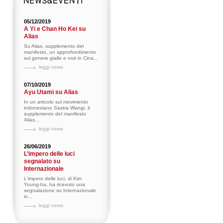
05/12/2019
A Yi e Chan Ho Kei su
Alias
Su Alias, supplemento del
manifesto, un approfondimento
sul genere giallo e noir in Cina...
leggi news
07/10/2019
Ayu Utami su Alias
In un articolo sul movimento
indonesiano Sastra Wangi, il
supplemento del manifesto
Alias...
leggi news
26/06/2019
L’impero delle luci
segnalato su
Internazionale
L'impero delle luci, di Kim
Young-ha, ha ricevuto una
segnalazione su Internazionale
in...
leggi news