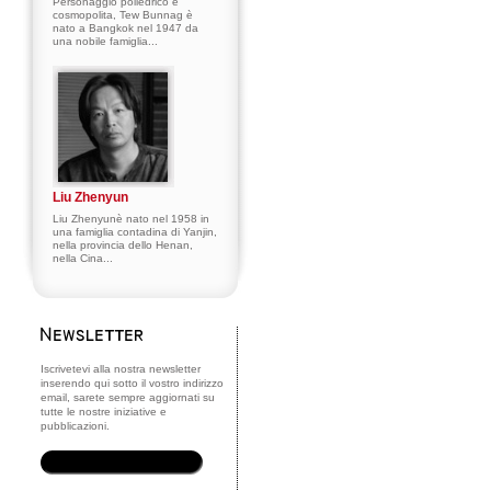
Personaggio poliedrico e
cosmopolita, Tew Bunnag è
nato a Bangkok nel 1947 da
una nobile famiglia...
Liu Zhenyun
Liu Zhenyunè nato nel 1958 in
una famiglia contadina di Yanjin,
nella provincia dello Henan,
nella Cina...
Iscrivetevi alla nostra newsletter
inserendo qui sotto il vostro indirizzo
email, sarete sempre aggiornati su
tutte le nostre iniziative e
pubblicazioni.