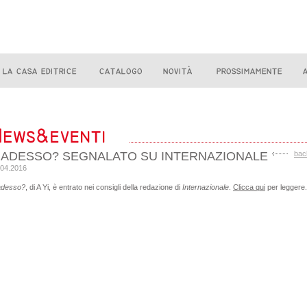
 ADESSO? SEGNALATO SU INTERNAZIONALE
bac
.04.2016
adesso?
, di A Yi, è entrato nei consigli della redazione di
Internazionale
.
Clicca qui
per leggere.