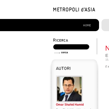
E
15
E 
Omar Shahid Hamid