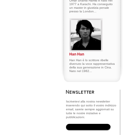
Omar Shahid Hamid è nato nel
1977 a Karachi. Ha conseguito
un master in giustizia penale
presso la London...
Han Han
Han Han è lo scrittore ribelle
divenuto la voce rappresentativa
della sua generazione in Cina.
Nato nel 1982...
Iscrivetevi alla nostra newsletter
inserendo qui sotto il vostro indirizzo
email, sarete sempre aggiornati su
tutte le nostre iniziative e
pubblicazioni.