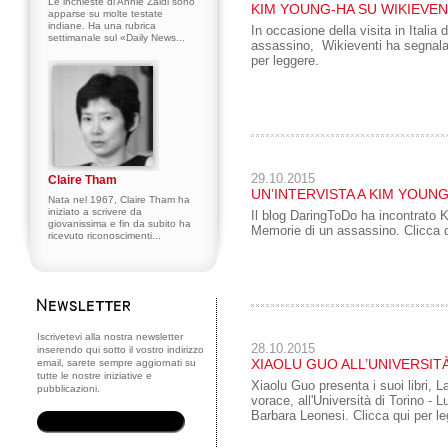
Le inchieste di Annie Zaidi sono
KIM YOUNG-HA SU WIKIEVEN
apparse su molte testate
indiane. Ha una rubrica
In occasione della visita in Itali
settimanale sul «Daily News...
assassino, Wikieventi ha segnalat
per leggere.
29.10.2015
Claire Tham
UN’INTERVISTA A KIM YOUN
Nata nel 1967, Claire Tham ha
iniziato a scrivere da
Il blog DaringToDo ha incontrato K
giovanissima e fin da subito ha
Memorie di un assassino. Clicca q
ricevuto riconoscimenti...
Iscrivetevi alla nostra newsletter
28.10.2015
inserendo qui sotto il vostro indirizzo
XIAOLU GUO ALL’UNIVERSIT
email, sarete sempre aggiornati su
tutte le nostre iniziative e
Xiaolu Guo presenta i suoi libri, 
pubblicazioni.
vorace, all'Università di Torino - 
Barbara Leonesi. Clicca qui per le