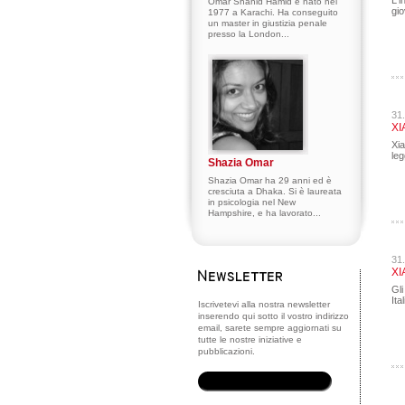
L'i
Omar Shahid Hamid è nato nel
gio
1977 a Karachi. Ha conseguito
un master in giustizia penale
presso la London...
31
XI
Xia
leg
Shazia Omar
Shazia Omar ha 29 anni ed è
cresciuta a Dhaka. Si è laureata
in psicologia nel New
Hampshire, e ha lavorato...
31
XI
Gli
Ita
Iscrivetevi alla nostra newsletter
inserendo qui sotto il vostro indirizzo
email, sarete sempre aggiornati su
tutte le nostre iniziative e
pubblicazioni.