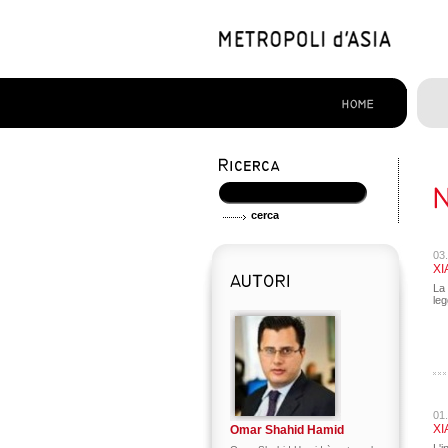
03
XI
La 
leg
01
XI
Omar Shahid Hamid