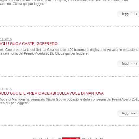
Foglio ha dedicato un articolo a Kim Young-ha, in occasione dell'uscita di Memorie di un
assino. Clicca qui per leggere.
.11.2015
AOLU GUO A CASTELGOFFREDO
olu Guo presenta i suoi libri, La Cina sono io e 20 frammenti di gioventù vorace, in occasione
la cerimonia del Premio Acerbi 2015. Clicca qui per leggere.
.11.2015
AOLU GUO E IL PREMIO ACERBI SULLA VOCE DI MANTOVA
 Voce di Mantova ha segnalato Xiaolu Guo in occasione della consegna dei Premi Acerbi 2015
cca qui per leggere.