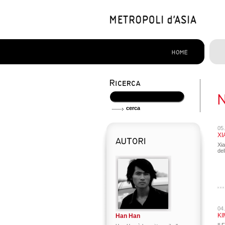
05
XI
Xia
del
04
KI
Han Han