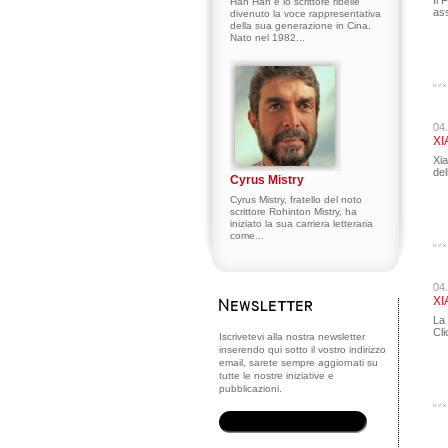
Il 
Han Han è lo scrittore ribelle
ass
divenuto la voce rappresentativa
della sua generazione in Cina.
Nato nel 1982...
04
XI
Xia
del
Cyrus Mistry
Cyrus Mistry, fratello del noto
scrittore Rohinton Mistry, ha
iniziato la sua carriera letteraria
come...
04
XI
La
Cli
Iscrivetevi alla nostra newsletter
inserendo qui sotto il vostro indirizzo
email, sarete sempre aggiornati su
tutte le nostre iniziative e
pubblicazioni.