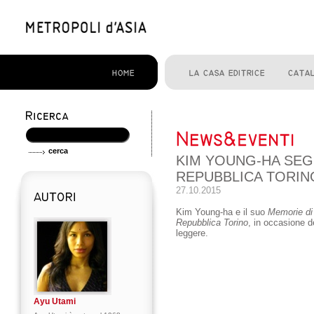
KIM YOUNG-HA SEG
REPUBBLICA TORIN
27.10.2015
Kim Young-ha e il suo
Memorie di
Repubblica Torino
, in occasione d
leggere.
Ayu Utami