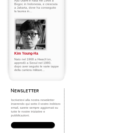
Ayu Utami è nata nel 1968 a
Bogor, in Indonesia, e cresciuta
a Jakarta, dove ha conseguito
la laurea in...
Kim Young-Ha
Nato nel 1968 a Hwach'on,
approdò a Seoul nel 1980,
dopo aver seguito le varie tappe
della carriera militare...
Iscrivetevi alla nostra newsletter
inserendo qui sotto il vostro indirizzo
email, sarete sempre aggiornati su
tutte le nostre iniziative e
pubblicazioni.