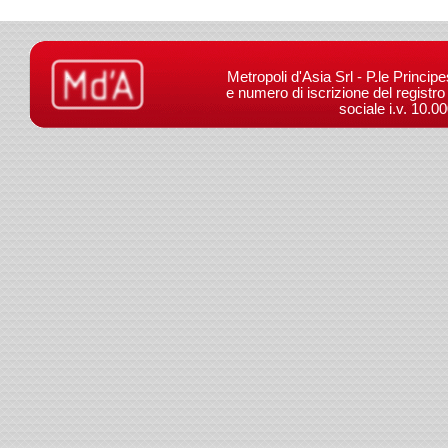
Metropoli d'Asia Srl - P.le Princip
e numero di iscrizione del registr
sociale i.v. 10.0